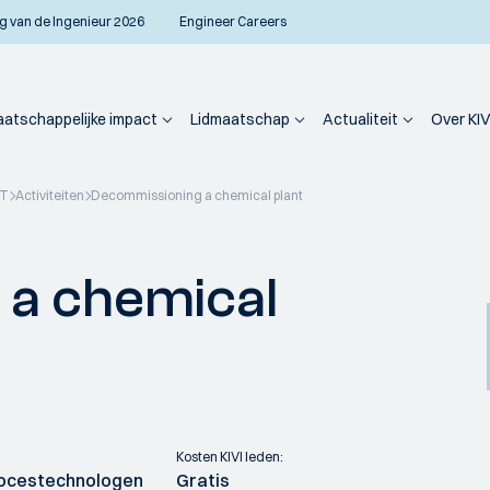
g van de Ingenieur 2026
Engineer Careers
atschappelijke impact
Lidmaatschap
Actualiteit
Over KIV
PT
Activiteiten
Decommissioning a chemical plant
a chemical
Kosten KIVI leden:
ocestechnologen
Gratis