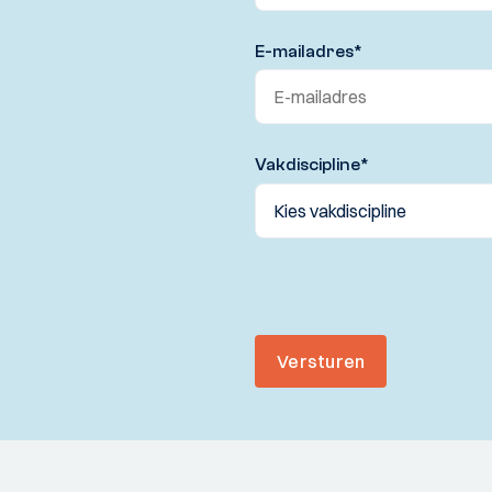
E-mailadres
*
Vakdiscipline
*
Versturen