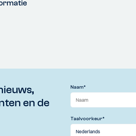
ormatie
nieuws,
Naam
*
nten en de
Taalvoorkeur
*