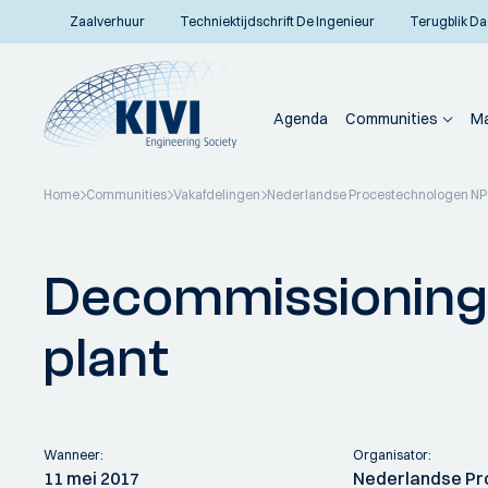
Zaalverhuur
Techniektijdschrift De Ingenieur
Terugblik Da
Agenda
Communities
Ma
Home
Communities
Vakafdelingen
Nederlandse Procestechnologen N
Terug naar overzicht
Decommissioning 
plant
Wanneer:
Organisator:
11 mei 2017
Nederlandse Pr