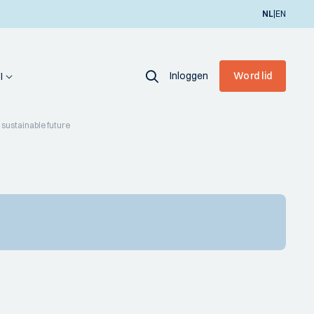
|
NL
EN
Inloggen
Word lid
I
 sustainable future