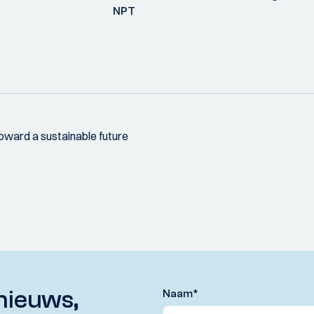
NPT
toward a sustainable future
nieuws,
Naam
*