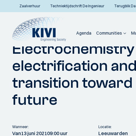
Zaalverhuur
Techniektijdschrift De Ingenieur
Terugblik Da
Agenda
Communities
Ma
Electrochemistry
Home
Communities
Vakafdelingen
Nederlandse Procestechnologen N
electrification an
Terug naar overzicht
transition toward
future
Wanneer:
Locatie:
Van
13 juni 2021
09:00 uur
Leeuwarden