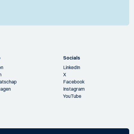
p
Socials
en
LinkedIn
n
X
aatschap
Facebook
ragen
Instagram
YouTube