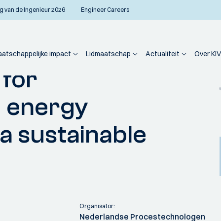
g van de Ingenieur 2026
Engineer Careers
atschappelijke impact
Lidmaatschap
Actualiteit
Over KIV
 for
PT
Activiteiten
Electrochemistry for electrification and energy transition toward a
d energy
 a sustainable
Organisator:
Nederlandse Procestechnologen