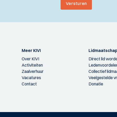
Versturen
Meer KIVI
Lidmaatscha
Over KIVI
Direct lid word
Activiteiten
Ledenvoordele
Zaalverhuur
Collectief lidm
Vacatures
Veelgestelde v
Contact
Donatie