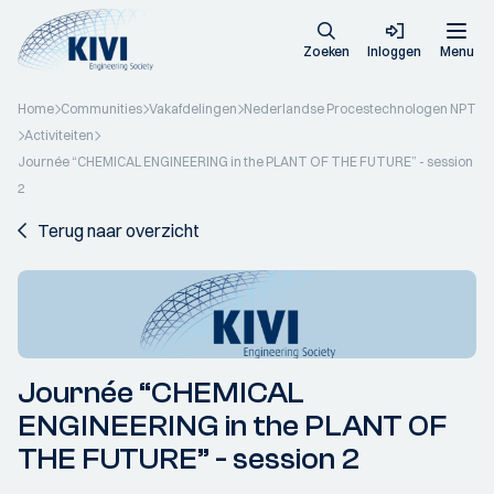
Zoeken
Inloggen
Menu
Home
Communities
Vakafdelingen
Nederlandse Procestechnologen NPT
Activiteiten
Journée “CHEMICAL ENGINEERING in the PLANT OF THE FUTURE” - session
2
Terug naar overzicht
Journée “CHEMICAL
ENGINEERING in the PLANT OF
THE FUTURE” - session 2