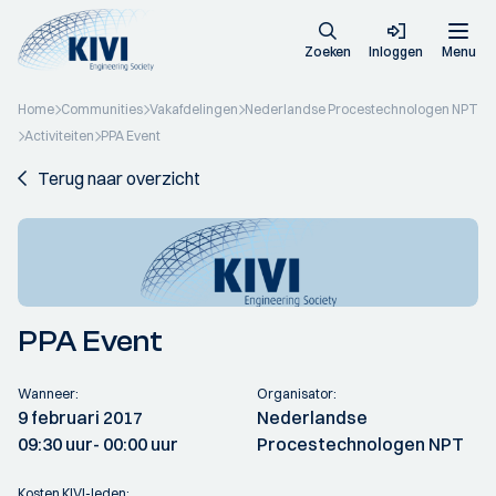
Zoeken
Inloggen
Menu
Home
Communities
Vakafdelingen
Nederlandse Procestechnologen NPT
Activiteiten
PPA Event
Terug naar overzicht
PPA Event
Wanneer:
Organisator:
9 februari 2017
Nederlandse
09:30 uur
- 00:00 uur
Procestechnologen NPT
Kosten KIVI-leden: