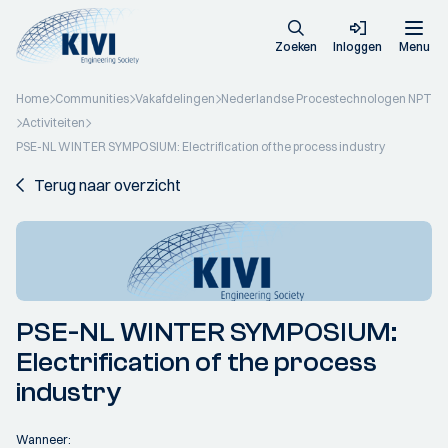
Zoeken
Inloggen
Menu
Home
Communities
Vakafdelingen
Nederlandse Procestechnologen NPT
Activiteiten
PSE-NL WINTER SYMPOSIUM: Electrification of the process industry
Terug naar overzicht
PSE-NL WINTER SYMPOSIUM:
Electrification of the process
industry
Wanneer: