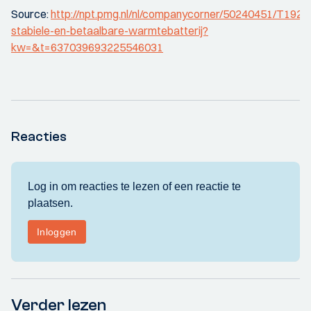
Source:
http://npt.pmg.nl/nl/companycorner/50240451/T1
stabiele-en-betaalbare-warmtebatterij?
kw=&t=637039693225546031
Reacties
Verder lezen