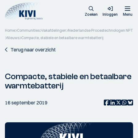
Zoeken
Inloggen
Menu
Home
Communities
Vakafdelingen
Nederlandse Procestechnologen NPT
Nieuws
Compacte, stabiele en betaalbare warmtebatterij
Terug naar overzicht
Compacte, stabiele en betaalbare
warmtebatterij
16 september 2019