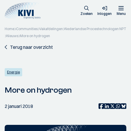
Zoeken
Inloggen
Menu
Home
Communities
Vakafdelingen
Nederlandse Procestechnologen NPT
Nieuws
More on hydrogen
Terug naar overzicht
Energie
More on hydrogen
2 januari 2018