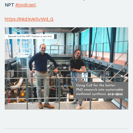
NPT
#podcast
.
https://lnkd.in/eSvWd_G