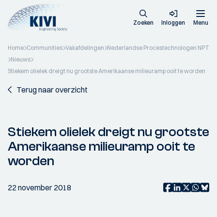
Zoeken
Inloggen
Menu
Home
Communities
Vakafdelingen
Nederlandse Procestechnologen NPT
Nieuws
Stiekem olielek dreigt nu grootste Amerikaanse milieuramp ooit te worden
Terug naar overzicht
Stiekem olielek dreigt nu grootste
Amerikaanse milieuramp ooit te
worden
22 november 2018