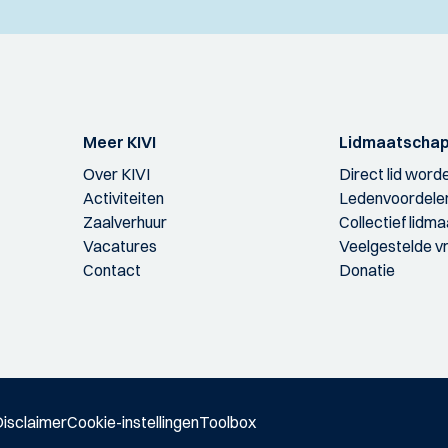
Meer KIVI
Lidmaatscha
Over KIVI
Direct lid word
Activiteiten
Ledenvoordele
Zaalverhuur
Collectief lidm
Vacatures
Veelgestelde v
Contact
Donatie
isclaimer
Cookie-instellingen
Toolbox