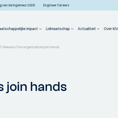
g van de Ingenieur 2026
Engineer Careers
atschappelijke impact
Lidmaatschap
Actualiteit
Over KIV
PT
Nieuws
Two organizations join hands
 join hands