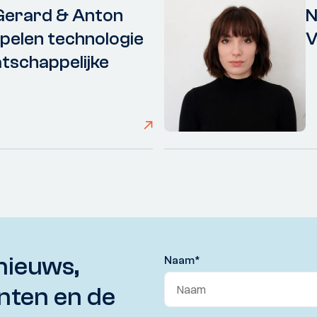
Gerard & Anton
N
elen technologie
V
tschappelijke
nieuws,
Naam
*
nten en de