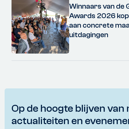
Winnaars van de 
Awards 2026 kopp
aan concrete maa
uitdagingen
Op de hoogte blijven van 
actualiteiten en eveneme