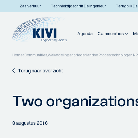
Zaalverhuur
Techniektijdschrift De Ingenieur
Terugblik Da
Agenda
Communities
Ma
Home
Communities
Vakafdelingen
Nederlandse Procestechnologen N
Terug naar overzicht
Two organizations
8 augustus 2016