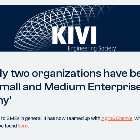
uly two organizations have 
Small and Medium Enterprise
my’
 to SMEs in general. It has now teamed up with
Agro&Chemie
, w
 be found
here
.