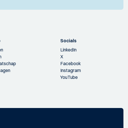
p
Socials
en
LinkedIn
n
X
aatschap
Facebook
ragen
Instagram
YouTube