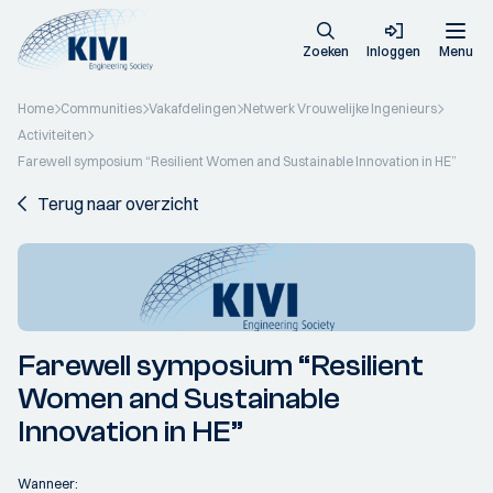
Zoeken
Inloggen
Menu
Home
Communities
Vakafdelingen
Netwerk Vrouwelijke Ingenieurs
Activiteiten
Farewell symposium “Resilient Women and Sustainable Innovation in HE”
Terug naar overzicht
Farewell symposium “Resilient
Women and Sustainable
Innovation in HE”
Wanneer: