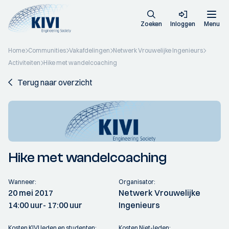
Zoeken
Inloggen
Menu
Home
Communities
Vakafdelingen
Netwerk Vrouwelijke Ingenieurs
Activiteiten
Hike met wandelcoaching
Terug naar overzicht
Hike met wandelcoaching
Wanneer:
Organisator:
20 mei 2017
Netwerk Vrouwelijke
14:00 uur
- 17:00 uur
Ingenieurs
Kosten KIVI leden en studenten:
Kosten Niet-leden: