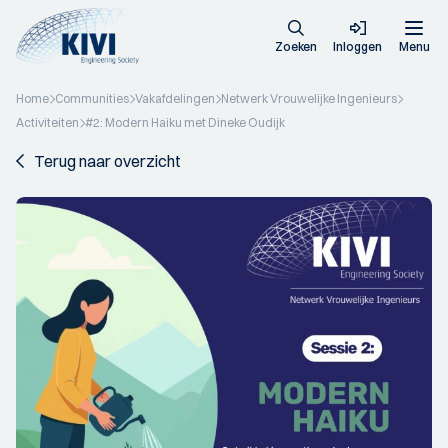
Zoeken
Inloggen
Menu
Home
Communities
Vakafdelingen
Netwerk Vrouwelijke Ingenieurs
Activiteiten
#2: Modern Haiku met Dineke Oudijk
Terug naar overzicht