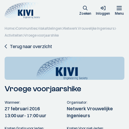
Zoeken
Inloggen
Menu
Home
Communities
Vakafdelingen
Netwerk Vrouwelijke Ingenieurs
Activiteiten
Vroege voorjaarshike
Terug naar overzicht
Vroege voorjaarshike
Wanneer:
Organisator:
27 februari 2016
Netwerk Vrouwelijke
13:00 uur
- 17:00 uur
Ingenieurs
Kosten Gratis voor leden:
Kosten Voor niet-leden: