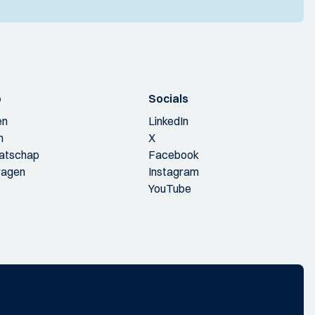
p
Socials
en
LinkedIn
n
X
aatschap
Facebook
ragen
Instagram
YouTube