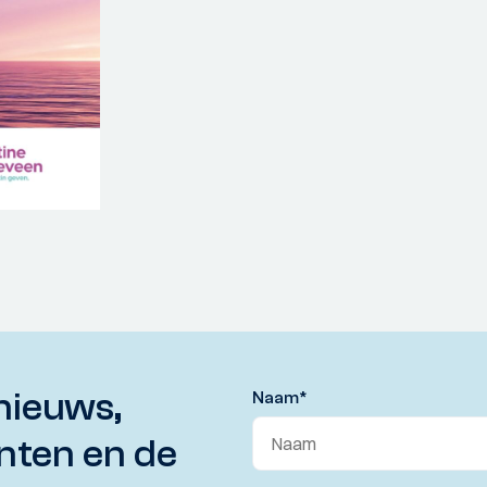
nieuws,
Naam
*
nten en de