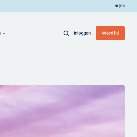
|
NL
EN
Inloggen
Word lid
I