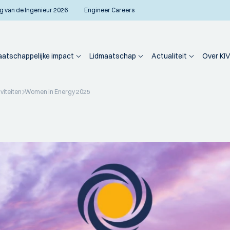
g van de Ingenieur 2026
Engineer Careers
atschappelijke impact
Lidmaatschap
Actualiteit
Over KIV
viteiten
Women in Energy 2025