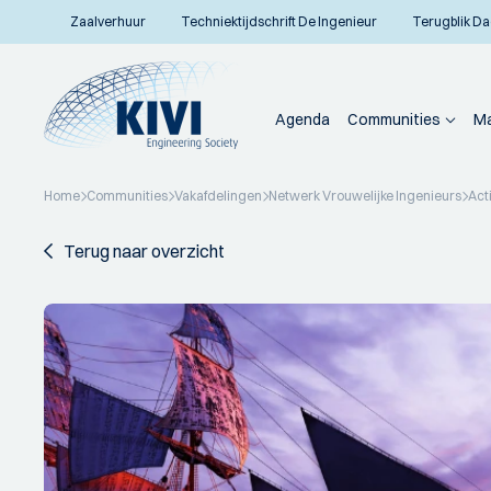
Zaalverhuur
Techniektijdschrift De Ingenieur
Terugblik Da
Agenda
Communities
Ma
Home
Communities
Vakafdelingen
Netwerk Vrouwelijke Ingenieurs
Acti
Terug naar overzicht