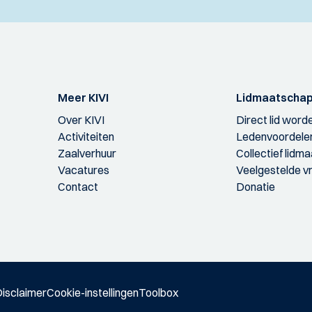
Meer KIVI
Lidmaatscha
Over KIVI
Direct lid word
Activiteiten
Ledenvoordele
Zaalverhuur
Collectief lidm
Vacatures
Veelgestelde v
Contact
Donatie
isclaimer
Cookie-instellingen
Toolbox