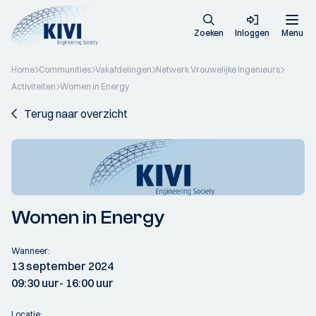
Zoeken
Inloggen
Menu
Home
Communities
Vakafdelingen
Netwerk Vrouwelijke Ingenieurs
Activiteiten
Women in Energy
Terug naar overzicht
Women in Energy
Wanneer:
13 september 2024
09:30 uur
- 16:00 uur
Locatie: