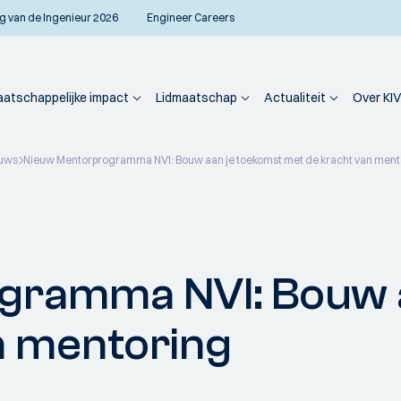
g van de Ingenieur 2026
Engineer Careers
atschappelijke impact
Lidmaatschap
Actualiteit
Over KIV
uws
Nieuw Mentorprogramma NVI: Bouw aan je toekomst met de kracht van ment
gramma NVI: Bouw a
n mentoring