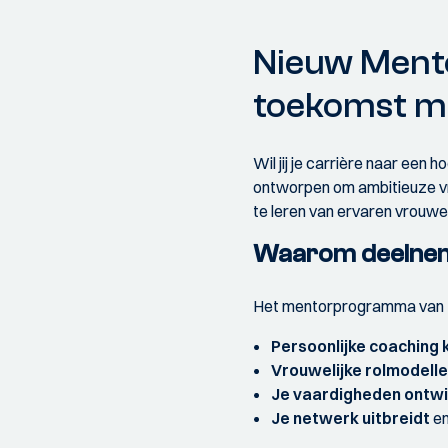
Nieuw Ment
toekomst me
Wil jij je carrière naar een 
ontworpen om ambitieuze vr
te leren van ervaren vrouwel
Waarom deelne
Het mentorprogramma van NVI
Persoonlijke coaching k
Vrouwelijke rolmodell
Je vaardigheden ontwi
Je netwerk uitbreidt
en