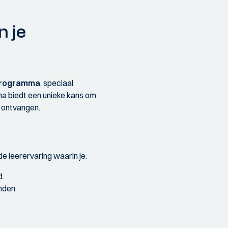
 je
rogramma
, speciaal
a biedt een unieke kans om
e ontvangen.
e leerervaring waarin je:
d.
nden.