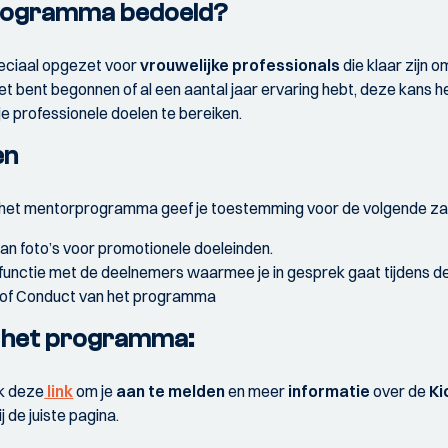
 programma bedoeld?
eciaal opgezet voor
vrouwelijke professionals
die klaar zijn 
net bent begonnen of al een aantal jaar ervaring hebt, deze kans he
e professionele doelen te bereiken.
en
 het mentorprogramma geef je toestemming voor de volgende za
an foto’s voor promotionele doeleinden.
 functie met de deelnemers waarmee je in gesprek gaat tijdens d
 of Conduct van het programma
 het programma:
k deze
link
om je
aan te melden
en meer
informatie
over de
Ki
ij de juiste pagina.