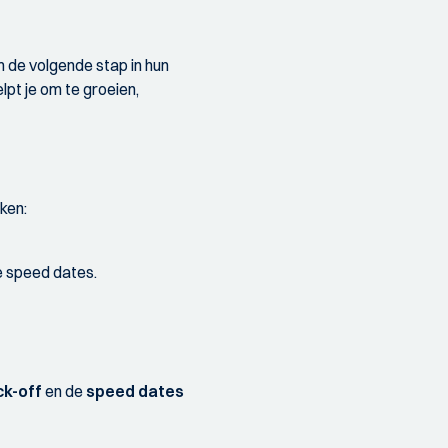
om de volgende stap in hun
lpt je om te groeien,
ken:
e speed dates.
ck-off
en de
speed dates