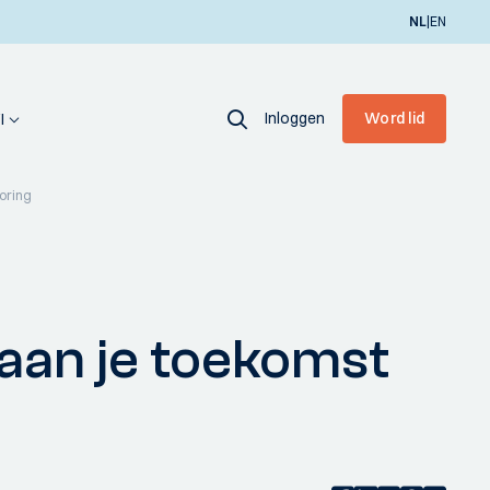
|
NL
EN
Inloggen
Word lid
I
oring
an je toekomst