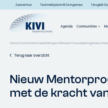
Zaalverhuur
Techniektijdschrift De Ingenieur
Terugblik Da
Agenda
Communities
Ma
Home
Communities
Vakafdelingen
Netwerk Vrouwelijke Ingenieurs
Nie
Terug naar overzicht
Nieuw Mentorpro
met de kracht va