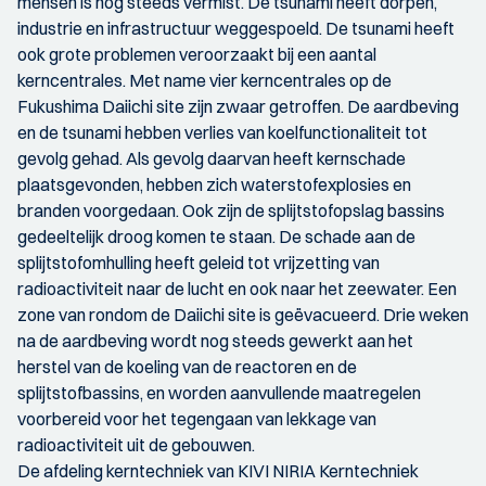
mensen is nog steeds vermist. De tsunami heeft dorpen,
industrie en infrastructuur weggespoeld. De tsunami heeft
ook grote problemen veroorzaakt bij een aantal
kerncentrales. Met name vier kerncentrales op de
Fukushima Daiichi site zijn zwaar getroffen. De aardbeving
en de tsunami hebben verlies van koelfunctionaliteit tot
gevolg gehad. Als gevolg daarvan heeft kernschade
plaatsgevonden, hebben zich waterstofexplosies en
branden voorgedaan. Ook zijn de splijtstofopslag bassins
gedeeltelijk droog komen te staan. De schade aan de
splijtstofomhulling heeft geleid tot vrijzetting van
radioactiviteit naar de lucht en ook naar het zeewater. Een
zone van rondom de Daiichi site is geëvacueerd. Drie weken
na de aardbeving wordt nog steeds gewerkt aan het
herstel van de koeling van de reactoren en de
splijtstofbassins, en worden aanvullende maatregelen
voorbereid voor het tegengaan van lekkage van
radioactiviteit uit de gebouwen.
De afdeling kerntechniek van KIVI NIRIA Kerntechniek