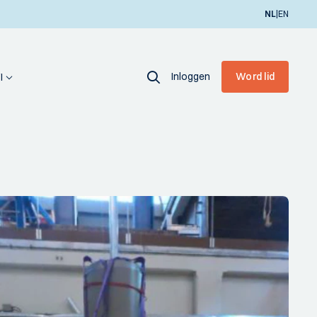
|
NL
EN
Inloggen
Word lid
I