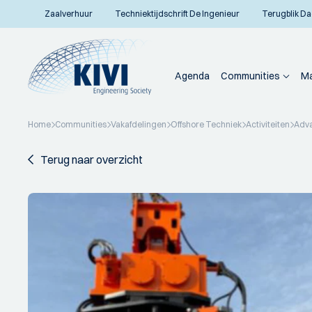
Zaalverhuur
Techniektijdschrift De Ingenieur
Terugblik Da
Agenda
Communities
Ma
Home
Communities
Vakafdelingen
Offshore Techniek
Activiteiten
Adva
Terug naar overzicht