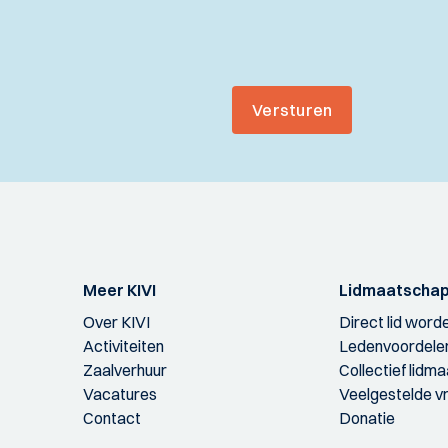
Versturen
Meer KIVI
Lidmaatscha
Over KIVI
Direct lid word
Activiteiten
Ledenvoordele
Zaalverhuur
Collectief lidm
Vacatures
Veelgestelde v
Contact
Donatie