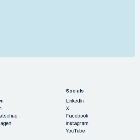
p
Socials
en
LinkedIn
n
X
aatschap
Facebook
ragen
Instagram
YouTube