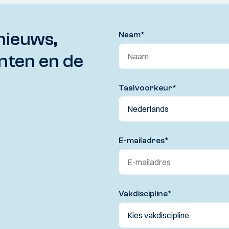
nieuws,
Naam
*
nten en de
Taalvoorkeur
*
E-mailadres
*
Vakdiscipline
*