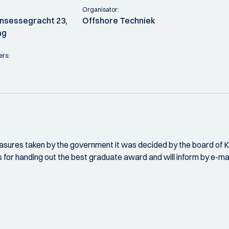
Organisator:
insessegracht 23,
Offshore Techniek
ag
ers:
sures taken by the government it was decided by the board of KI
ons for handing out the best graduate award and will inform by e-m