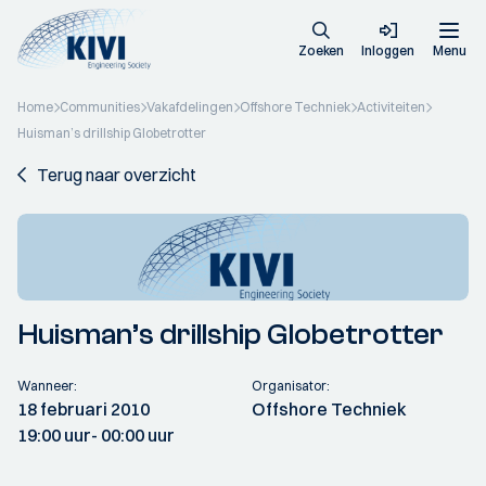
Zoeken
Inloggen
Menu
Home
Communities
Vakafdelingen
Offshore Techniek
Activiteiten
Huisman’s drillship Globetrotter
Terug naar overzicht
Huisman’s drillship Globetrotter
Wanneer:
Organisator:
18 februari 2010
Offshore Techniek
19:00 uur
- 00:00 uur