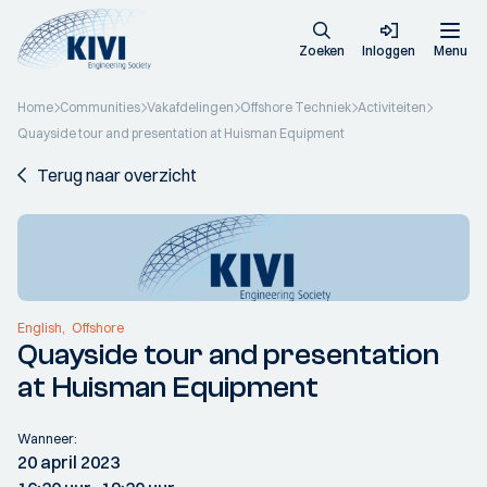
Zoeken
Inloggen
Menu
Home
Communities
Vakafdelingen
Offshore Techniek
Activiteiten
Quayside tour and presentation at Huisman Equipment
Terug naar overzicht
English
Offshore
Quayside tour and presentation
at Huisman Equipment
Wanneer:
20 april 2023