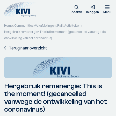
Zoeken
Inloggen
Menu
Home
Communities
Vakafdelingen
Rail
Activiteiten
Hergebruik remenergie: This is the moment! (gecancelled vanwege de
ontwikkeling van het coronavirus)
Terug naar overzicht
Hergebruik remenergie: This is
the moment! (gecancelled
vanwege de ontwikkeling van het
coronavirus)