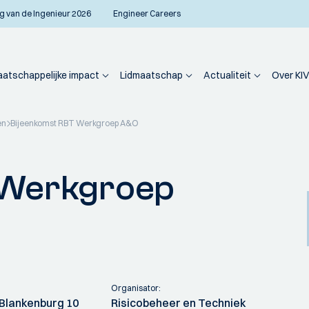
g van de Ingenieur 2026
Engineer Careers
atschappelijke impact
Lidmaatschap
Actualiteit
Over KIV
en
Bijeenkomst RBT Werkgroep A&O
 Werkgroep
Organisator:
Blankenburg 10
Risicobeheer en Techniek