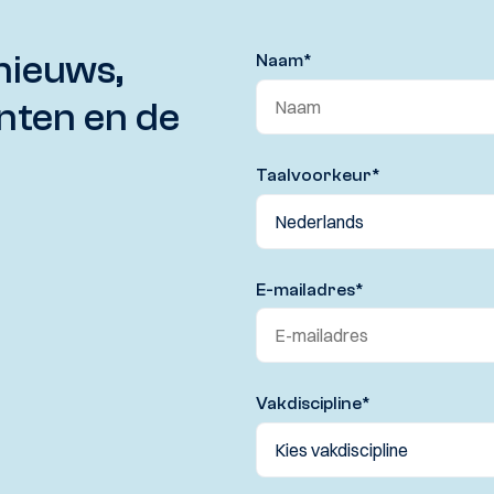
nieuws,
Naam
*
nten en de
Taalvoorkeur
*
E-mailadres
*
Vakdiscipline
*