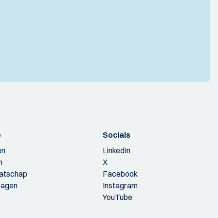
p
Socials
en
LinkedIn
n
X
aatschap
Facebook
ragen
Instagram
YouTube