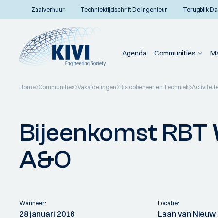
Zaalverhuur
Techniektijdschrift De Ingenieur
Terugblik Da
Agenda
Communities
Ma
Home
Communities
Vakafdelingen
Risicobeheer en Techniek
Activiteit
Terug naar overzicht
Bijeenkomst RBT
A&O
Wanneer:
Locatie:
28 januari 2016
Laan van Nieuw 