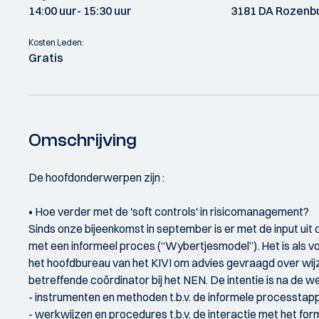
14:00 uur
- 15:30 uur
3181 DA Rozenb
Kosten Leden:
Gratis
Omschrijving
De hoofdonderwerpen zijn :
• Hoe verder met de 'soft controls' in risicomanagement?
Sinds onze bijeenkomst in september is er met de input ui
met een informeel proces (“Wybertjesmodel”). Het is als v
het hoofdbureau van het KIVI om advies gevraagd over wijz
betreffende coördinator bij het NEN. De intentie is na de w
- instrumenten en methoden t.b.v. de informele processtap
- werkwijzen en procedures t.b.v. de interactie met het fo