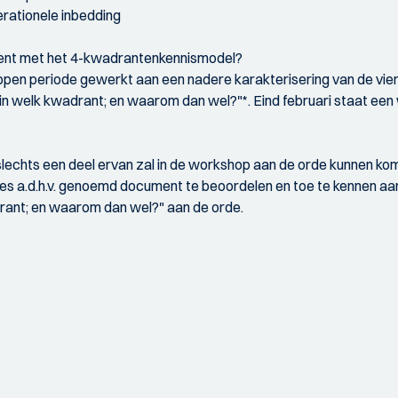
erationele inbedding
gement met het 4-kwadrantenkennismodel?
gelopen periode gewerkt aan een nadere karakterisering van de vi
co in welk kwadrant; en waarom dan wel?"*. Eind februari staat 
r slechts een deel ervan zal in de workshop aan de orde kunnen 
 a.d.h.v. genoemd document te beoordelen en toe te kennen aan 
drant; en waarom dan wel?" aan de orde.