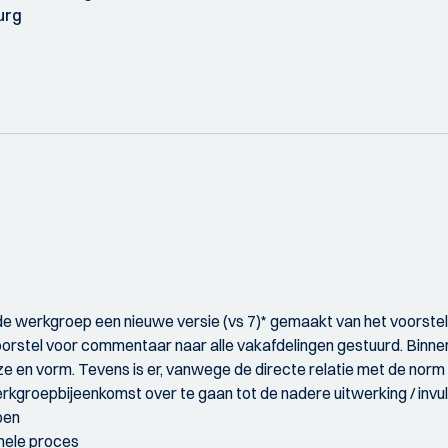
urg
t de werkgroep een nieuwe versie (vs 7)* gemaakt van het voorst
oorstel voor commentaar naar alle vakafdelingen gestuurd. Binnen
e en vorm. Tevens is er, vanwege de directe relatie met de norm
erkgroepbijeenkomst over te gaan tot de nadere uitwerking / invul
pen
rmele proces