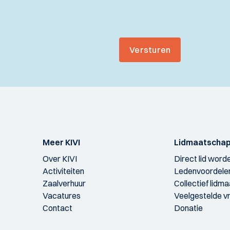
Versturen
Meer KIVI
Lidmaatscha
Over KIVI
Direct lid word
Activiteiten
Ledenvoordele
Zaalverhuur
Collectief lidm
Vacatures
Veelgestelde v
Contact
Donatie