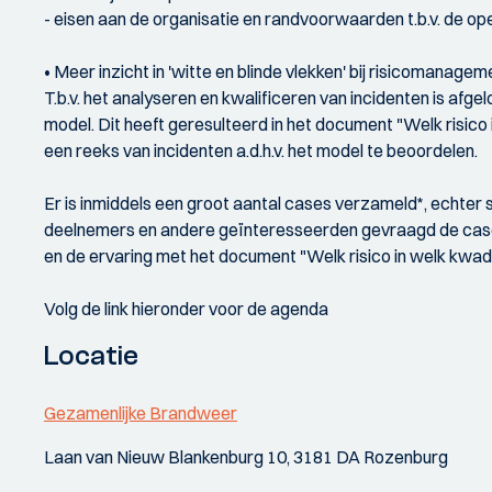
- eisen aan de organisatie en randvoorwaarden t.b.v. de op
• Meer inzicht in 'witte en blinde vlekken' bij risicomana
T.b.v. het analyseren en kwalificeren van incidenten is af
model. Dit heeft geresulteerd in het document "Welk risi
een reeks van incidenten a.d.h.v. het model te beoordelen.
Er is inmiddels een groot aantal cases verzameld*, echte
deelnemers en andere geïnteresseerden gevraagd de cases
en de ervaring met het document "Welk risico in welk kwa
Volg de link hieronder voor de agenda
Locatie
Gezamenlijke Brandweer
Laan van Nieuw Blankenburg 10, 3181 DA Rozenburg