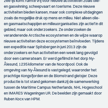
zee-ijs komt ruimte vrij voor nieuwe activiteiten zoals olie-
en gaswinning, scheepvaart en toerisme. Deze nieuwe
activiteiten bieden kansen, maar ook complexe uitdagingen
zoals de mogelijke druk op mens en milieu. Niet alleen olie-
en gasmaatschappijen en milieuorganisaties zijn actief in dit
gebied, maar ook onderzoekers. Ze onderzoeken de
veranderende Arctische ecosystemen en de wijze waarop
nieuwe activiteiten deze ecosystemen beïnvloeden. Tijdens
een expeditie naar Spitsbergen in juni 2013 zijn de
onderzoekers en hun activiteiten een week lang gevolgd
door een camerateam. Er werd gefilmd in het dorp Ny-
Ålesund, 1235 kilometer van de Noordpool. Ook de
omgeving van Ny-Ålesund is vastgelegd, waaronder het
prachtige Kongsfjorden en de Blomstrand gletsjer. Deze
productie is tot stand gekomen dankzij de samenwerking
tussen de Maritime Campus Netherlands, NHL Hogeschool
en IMARES Wageningen UR. De beelden zijn gemaakt door
Ruben Kocx van HPM.