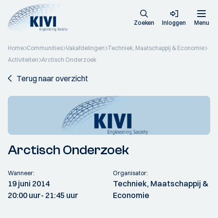
Zoeken
Inloggen
Menu
Home
Communities
Vakafdelingen
Techniek, Maatschappij & Economie
Activiteiten
Arctisch Onderzoek
Terug naar overzicht
Arctisch Onderzoek
Wanneer:
Organisator:
19 juni 2014
Techniek, Maatschappij &
20:00 uur
- 21:45 uur
Economie