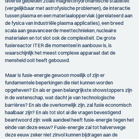
diverse gebieden zoals magnetohydronamische stabiliteit
(vergelijkbaar met astrofysische problemen), de interactie
tussen plasma en een materiaaloppervlak (gerelateerd aan
de fysica van industriële plasma applicaties), een breed
scala aan geavanceerde meettechnieken, nucleaire
materialen en tot slot ook de complexiteit. De grote
fusiereactor ITER die momenteel in aanbouw is, is
waarschijnlijk het meest complexe apparaat dat de
mensheid ooit heeft gebouwd.
Maar is fusie-energie gewoon moeilijk of zijn er
fundamentele beperkingen die niet kunnen worden
opgeheven? En als er geen belangrijkste showstoppers zijn
in de wetenschap, wat dacht je van technologische
barrières? En als die overkomelijk zijn, zal fusie economisch
haalbaar zijn? En als tot slot al die vragen bevestigend
beantwoord zijn: welk aandeel heeft fusie-energie tegen het
einde van deze eeuw? Fusie-energie zal tot halverwege
deze eeuw zeker niet zinvol kunnen bijdragen aan de