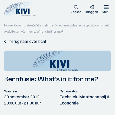
Zoeken
Inloggen
Menu
Home
Communities
Vakafdelingen
Techniek, Maatschappij & Economie
Activiteiten
Kernfusie: What's in it for me?
Terug naar overzicht
Kernfusie: What's in it for me?
Wanneer:
Organisator:
20 november 2012
Techniek, Maatschappij &
20:00 uur
- 21:30 uur
Economie