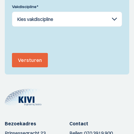
Vakdiscipline
*
Versturen
Bezoekadres
Contact
Prinsessegracht 23
Bellen:
070 3919 900