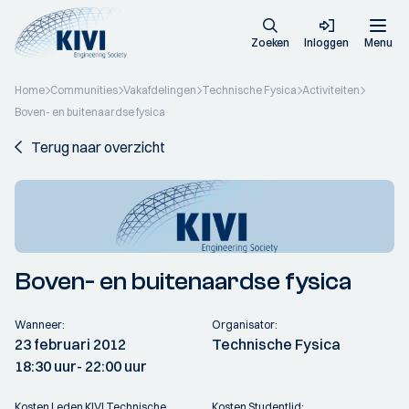
Zoeken
Inloggen
Menu
Home
Communities
Vakafdelingen
Technische Fysica
Activiteiten
Boven- en buitenaardse fysica
Terug naar overzicht
Boven- en buitenaardse fysica
Wanneer:
Organisator:
23 februari 2012
Technische Fysica
18:30 uur
- 22:00 uur
Kosten Leden KIVI Technische
Kosten Studentlid: