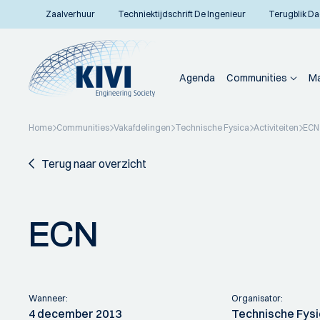
Zaalverhuur
Techniektijdschrift De Ingenieur
Terugblik Da
Agenda
Communities
Ma
Home
Communities
Vakafdelingen
Technische Fysica
Activiteiten
ECN
Terug naar overzicht
ECN
Wanneer:
Organisator:
4 december 2013
Technische Fys