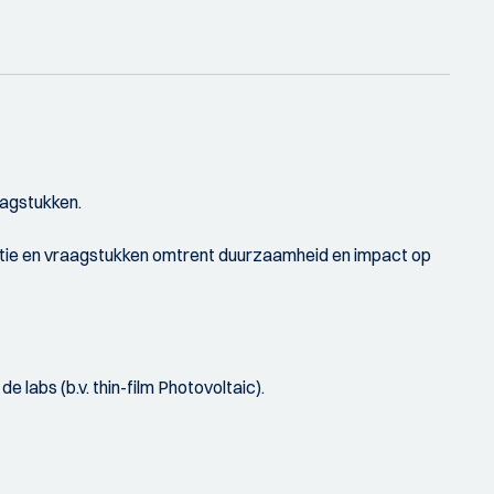
aagstukken.
ëntie en vraagstukken omtrent duurzaamheid en impact op
labs (b.v. thin-film Photovoltaic).