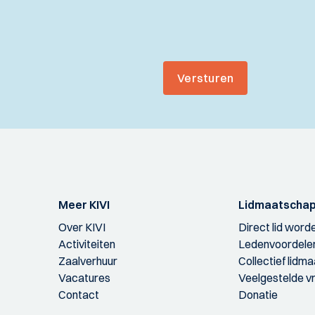
Versturen
Meer KIVI
Lidmaatscha
Over KIVI
Direct lid word
Activiteiten
Ledenvoordele
Zaalverhuur
Collectief lidm
Vacatures
Veelgestelde v
Contact
Donatie