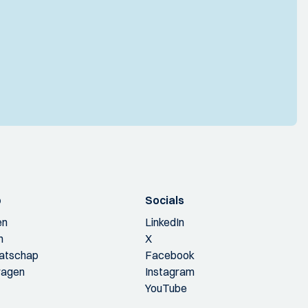
p
Socials
en
LinkedIn
n
X
aatschap
Facebook
ragen
Instagram
YouTube