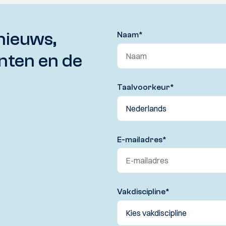
nieuws,
Naam
*
nten en de
Taalvoorkeur
*
E-mailadres
*
Vakdiscipline
*