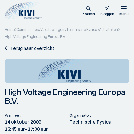
Zoeken
Inloggen
Menu
Home
Communities
Vakafdelingen
Technische Fysica
Activiteiten
High Voltage Engineering Europa B.V.
Terug naar overzicht
High Voltage Engineering Europa
B.V.
Wanneer:
Organisator:
14 oktober 2009
Technische Fysica
13:45 uur
- 17:00 uur