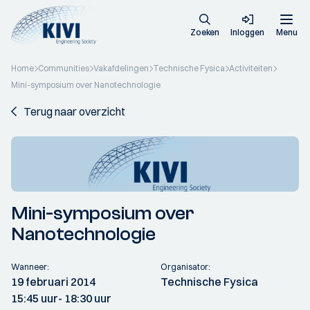
Zoeken
Inloggen
Menu
Home
Communities
Vakafdelingen
Technische Fysica
Activiteiten
Mini-symposium over Nanotechnologie
Terug naar overzicht
Mini-symposium over
Nanotechnologie
Wanneer:
Organisator:
19 februari 2014
Technische Fysica
15:45 uur
- 18:30 uur