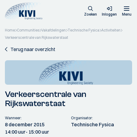
Zoeken
Inloggen
Menu
Home
Communities
Vakafdelingen
Technische Fysica
Activiteiten
Verkeerscentrale van Rijkswaterstaat
Terug naar overzicht
Verkeerscentrale van
Rijkswaterstaat
Wanneer:
Organisator:
8 december 2015
Technische Fysica
14:00 uur
- 15:00 uur