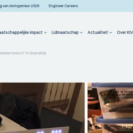
g van de Ingenieur 2026
Engineer Careers
atschappelijke impact
Lidmaatschap
Actualiteit
Over KIV
asterclass IoT in de praktijk