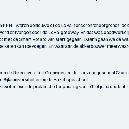
r en KPN – waren benieuwd of de LoRa-sensoren ‘ondergronds’ ook
 werd ontvangen door de LoRa-gateway. En dat was daadwerkelijk 
pilot met de Smart Potato van start gegaan. Daarin gaan we de w
pelketen kan toevoegen. En waaraan de akkerbouwer meerwaarde 
en de Rijksuniversiteit Groningen en de Hanzehogeschool Gronin
e Rijksuniversiteit en en de Hazehogeschool.
il weten over de praktische toepassing van IoT, of je nu student