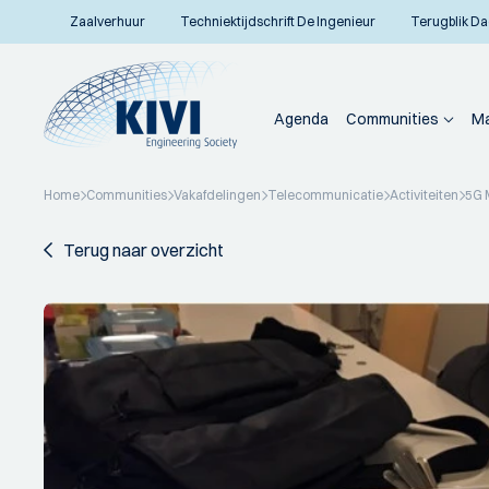
Zaalverhuur
Techniektijdschrift De Ingenieur
Terugblik Da
Agenda
Communities
Ma
Home
Communities
Vakafdelingen
Telecommunicatie
Activiteiten
5G M
Terug naar overzicht