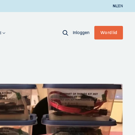
|
NL
EN
Inloggen
Word lid
I