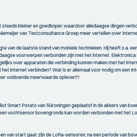
t steeds kleiner en goedkoper, waardoor alledaagse dingen verb
Niemeijer van Testconsultance Groep meer vertellen over Internet 
oogte van de laatste stand van mobiele technieken. Hij heeft o.a.
daagse voorwerpen verbonden zijn met het internet. Elektronica 
gelijks over apparaten die verbinding kunnen maken met het intern
et het internet verbinden? Wat is er allemaal voor nodig om een In
uiker voldoende meerwaarde oplevert?
lot Smart Potato van 5Groningen geplaatst in de akkers van boer
t een vochtsensor bovengronds kan worden verbonden met het 
izoen van start gaat zijn de LoRa-sensoren, na een periode van b