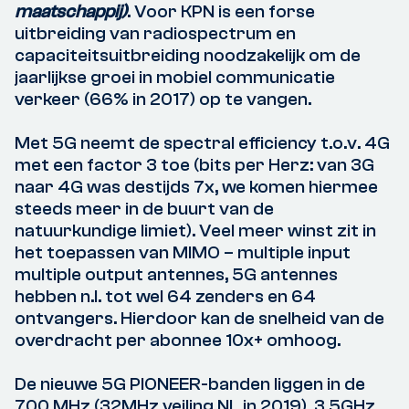
maatschappij)
. Voor KPN is een forse
uitbreiding van radiospectrum en
capaciteitsuitbreiding noodzakelijk om de
jaarlijkse groei in mobiel communicatie
verkeer (66% in 2017) op te vangen.
Met 5G neemt de spectral efficiency t.o.v. 4G
met een factor 3 toe (bits per Herz: van 3G
naar 4G was destijds 7x, we komen hiermee
steeds meer in de buurt van de
natuurkundige limiet). Veel meer winst zit in
het toepassen van MIMO – multiple input
multiple output antennes, 5G antennes
hebben n.l. tot wel 64 zenders en 64
ontvangers. Hierdoor kan de snelheid van de
overdracht per abonnee 10x+ omhoog.
De nieuwe 5G PIONEER-banden liggen in de
700 MHz (32MHz veiling NL in 2019), 3,5GHz