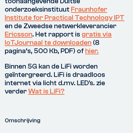
toonaangevende Duitse
onderzoeksinstituut
Fraunhofer
Institute for Practical Technology IPT
en de Zweedse netwerkleverancier
Ericsson
. Het rapport is
gratis via
IoTJournaal te downloaden
(8
pagina’s, 500 Kb, PDF) of
hier.
Binnen 5G kan de LiFi worden
geïntergreerd. LiFi is draadloos
internet via licht d.mv. LED's. zie
verder
Wat is LiFi?
Omschrijving