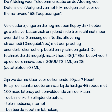
De Afdeling voor Telecommunicatie en de Afdeling voor
Defensie en Veiligheid van het KIVI nodigen u uit voor de
thema-avond “5G Toepassingen”.
Vele oudere jongeren die nog met een floppy disk hebben
gewerkt, verbazen zich er rijdend in de trein echt niet meer
over dat hun Samsung een Netflix aflevering
streamed(10megabit/sec) met een prachtig
ononderbroken scherp beeld en synchroon geluid. De
techniek die dit mogelijk maakt heet 4G(LTE)en bouwt voort
op eerdere innovaties in 3G(UMTS 2Mb)en 2G
(autotelefoon 0,3Mb).
Zijn we dan nu klaar voor de komende 10 jaar? Neen!
Er zijn een aantal sectoren waarbij de huidige 4G specs met
100msec latency echt onvoldoende zijn: denk aan:
- de binnenkort zelfrijdende auto’s,
- tele-medicine, internet
- bestuurde robots in fabrieken,