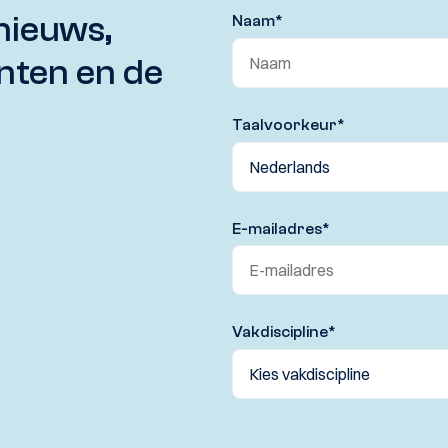
nieuws,
Naam
*
nten en de
Taalvoorkeur
*
E-mailadres
*
Vakdiscipline
*