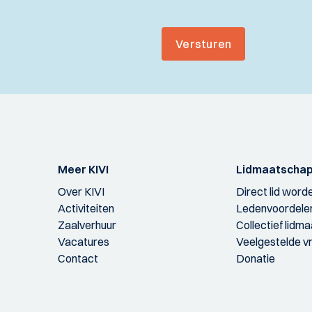
Versturen
Meer KIVI
Lidmaatscha
Over KIVI
Direct lid word
Activiteiten
Ledenvoordele
Zaalverhuur
Collectief lidm
Vacatures
Veelgestelde v
Contact
Donatie