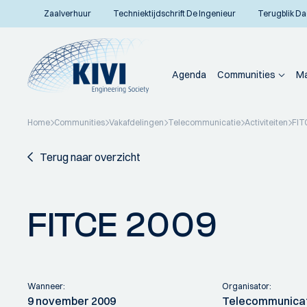
Zaalverhuur
Techniektijdschrift De Ingenieur
Terugblik Da
Agenda
Communities
Ma
Home
Communities
Vakafdelingen
Telecommunicatie
Activiteiten
FIT
Terug naar overzicht
FITCE 2009
Wanneer:
Organisator:
9 november 2009
Telecommunica