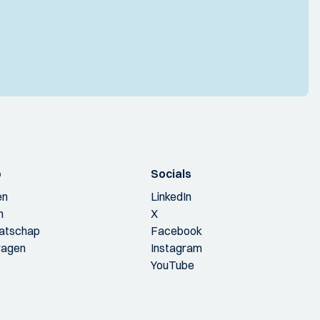
p
Socials
en
LinkedIn
n
X
aatschap
Facebook
ragen
Instagram
YouTube