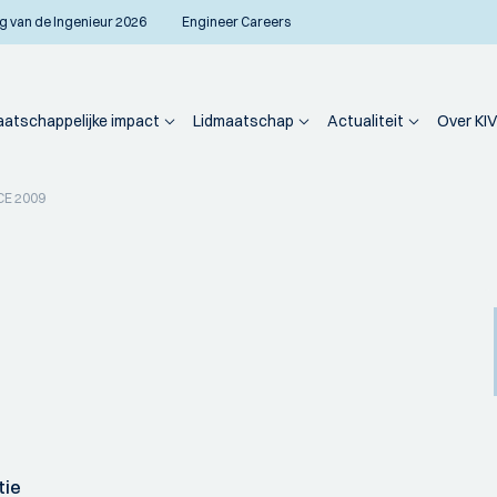
g van de Ingenieur 2026
Engineer Careers
atschappelijke impact
Lidmaatschap
Actualiteit
Over KIV
CE 2009
tie