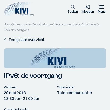
Zoeken
Inloggen
Menu
Home
Communities
Vakafdelingen
Telecommunicatie
Activiteiten
IPv6: de voortgang
Terug naar overzicht
IPv6: de voortgang
Wanneer:
Organisator:
29 mei 2013
Telecommunicatie
18:30 uur
- 21:00 uur
Kosten Ledenprijs: