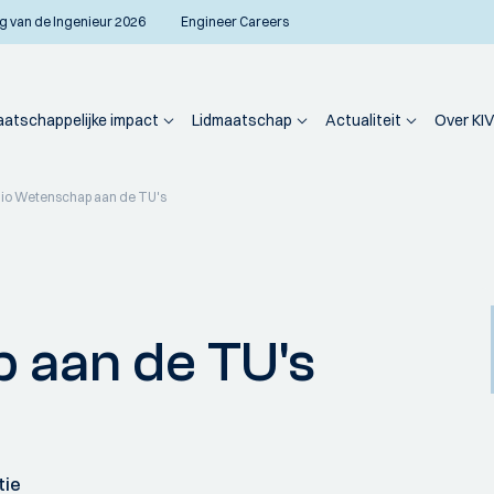
g van de Ingenieur 2026
Engineer Careers
atschappelijke impact
Lidmaatschap
Actualiteit
Over KIV
io Wetenschap aan de TU's
 aan de TU's
tie