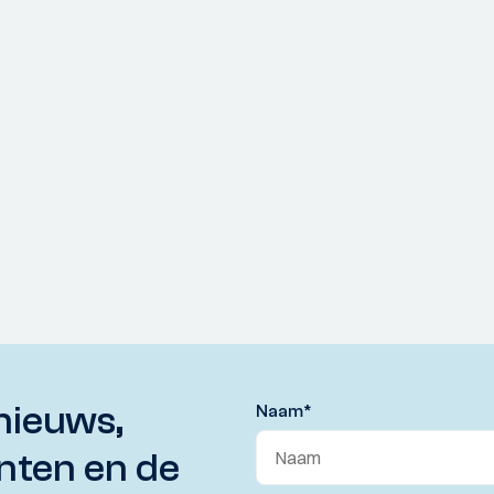
nieuws,
Naam
*
nten en de