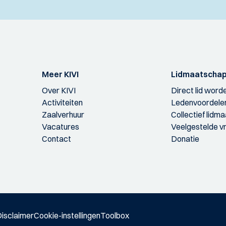
Meer KIVI
Lidmaatscha
Over KIVI
Direct lid word
Activiteiten
Ledenvoordele
Zaalverhuur
Collectief lidm
Vacatures
Veelgestelde v
Contact
Donatie
isclaimer
Cookie-instellingen
Toolbox