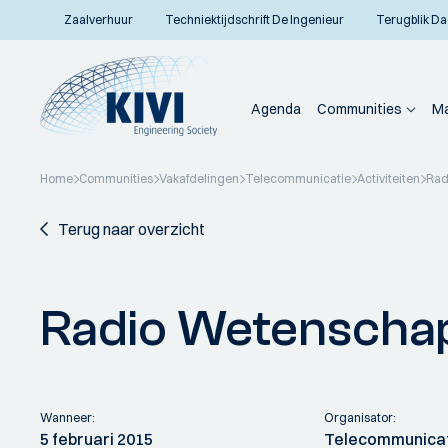
Zaalverhuur
Techniektijdschrift De Ingenieur
Terugblik Da
Agenda
Communities
Ma
Home
Communities
Vakafdelingen
Telecommunicatie
Activiteiten
Rad
Terug naar overzicht
Radio Wetenschap
Wanneer:
Organisator:
5 februari 2015
Telecommunica