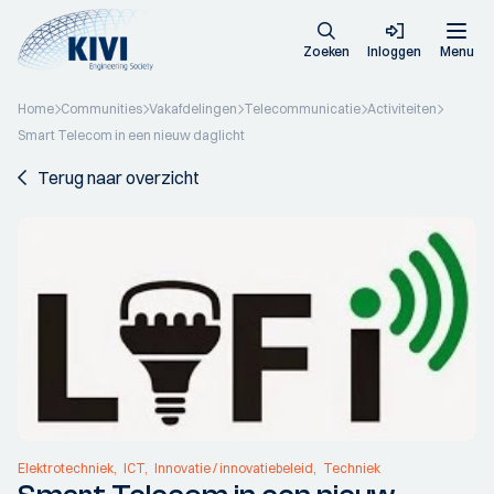
Zoeken
Inloggen
Menu
Home
Communities
Vakafdelingen
Telecommunicatie
Activiteiten
Smart Telecom in een nieuw daglicht
Terug naar overzicht
Elektrotechniek
ICT
Innovatie / innovatiebeleid
Techniek