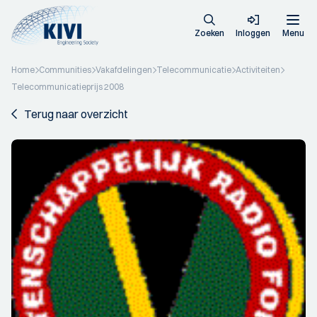
Zoeken
Inloggen
Menu
Home
Communities
Vakafdelingen
Telecommunicatie
Activiteiten
Telecommunicatieprijs 2008
Terug naar overzicht