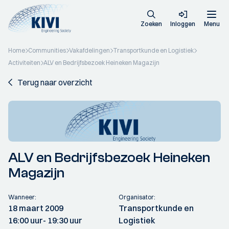
Zoeken
Inloggen
Menu
Home
Communities
Vakafdelingen
Transportkunde en Logistiek
Activiteiten
ALV en Bedrijfsbezoek Heineken Magazijn
Terug naar overzicht
ALV en Bedrijfsbezoek Heineken
Magazijn
Wanneer:
Organisator:
18 maart 2009
Transportkunde en
16:00 uur
- 19:30 uur
Logistiek