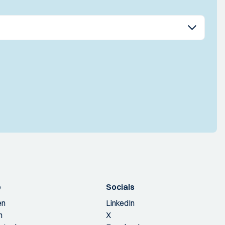
p
Socials
en
LinkedIn
n
X