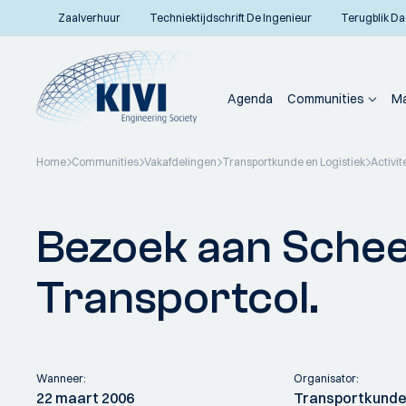
Zaalverhuur
Techniektijdschrift De Ingenieur
Terugblik Da
Agenda
Communities
Ma
Home
Communities
Vakafdelingen
Transportkunde en Logistiek
Activit
Terug naar overzicht
Bezoek aan Schee
Transportcol.
Wanneer:
Organisator:
22 maart 2006
Transportkunde 