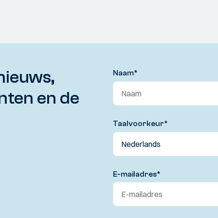
nieuws,
Naam
*
nten en de
Taalvoorkeur
*
E-mailadres
*