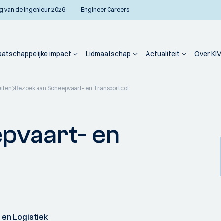
g van de Ingenieur 2026
Engineer Careers
atschappelijke impact
Lidmaatschap
Actualiteit
Over KIV
eiten
Bezoek aan Scheepvaart- en Transportcol.
pvaart- en
en Logistiek