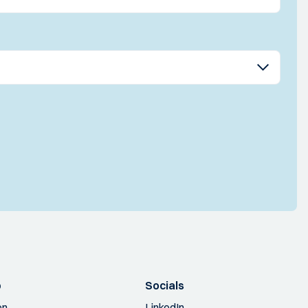
p
Socials
en
LinkedIn