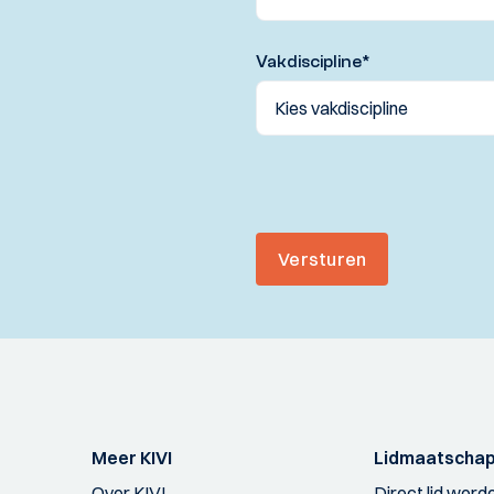
Vakdiscipline
*
Versturen
Meer KIVI
Lidmaatscha
Over KIVI
Direct lid word