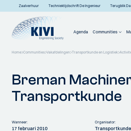
Zaalverhuur
Techniektijdschrift De Ingenieur
Terugblik Da
Agenda
Communities
Ma
Home
Communities
Vakafdelingen
Transportkunde en Logistiek
Activit
Terug naar overzicht
Breman Machiner
Transportkunde
Wanneer:
Organisator:
17 februari 2010
Transportkunde 