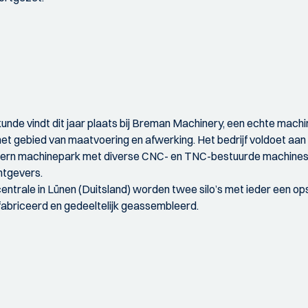
unde vindt dit jaar plaats bij Breman Machinery, een echte mac
 gebied van maatvoering en afwerking. Het bedrijf voldoet aan d
dern machinepark met diverse CNC- en TNC-bestuurde machines
htgevers.
centrale in Lünen (Duitsland) worden twee silo’s met ieder een 
efabriceerd en gedeeltelijk geassembleerd.