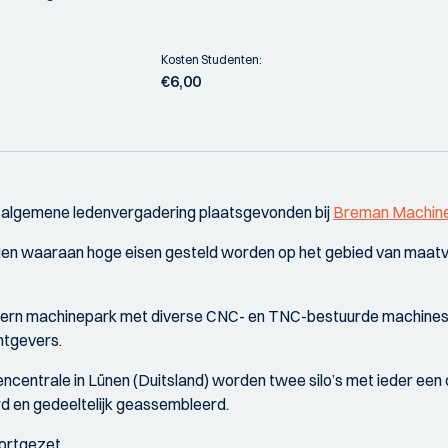
Kosten Studenten:
€6,00
e algemene ledenvergadering plaatsgevonden bij
Breman Machin
 waaraan hoge eisen gesteld worden op het gebied van maatvoer
dern machinepark met diverse CNC- en TNC-bestuurde machines
htgevers.
lencentrale in Lünen (Duitsland) worden twee silo’s met ieder e
erd en gedeeltelijk geassembleerd.
ortgezet.