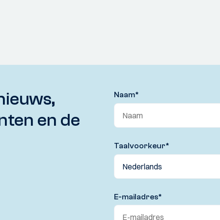
nieuws,
Naam
*
nten en de
Taalvoorkeur
*
E-mailadres
*