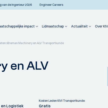
g van de Ingenieur 2026
Engineer Careers
atschappelijke impact
Lidmaatschap
Actualiteit
Over KIV
eiten
Breman Machinery en ALV Transportkunde
y en ALV
Kosten Leden KIVI Transportkunde:
en Logistiek
Gratis