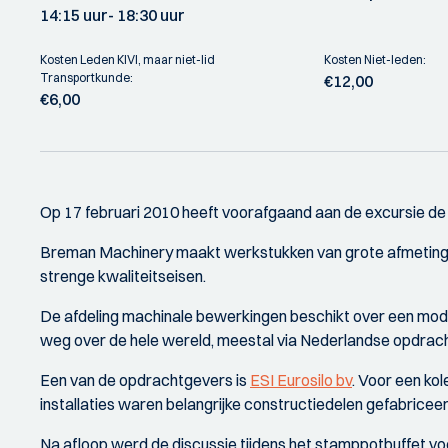
14:15 uur
- 18:30 uur
Kosten Leden KIVI, maar niet-lid
Kosten Niet-leden:
Transportkunde:
€12,00
€6,00
Op 17 februari 2010 heeft voorafgaand aan de excursie d
Breman Machinery maakt werkstukken van grote afmetingen
strenge kwaliteitseisen.
De afdeling machinale bewerkingen beschikt over een mo
weg over de hele wereld, meestal via Nederlandse opdrac
Een van de opdrachtgevers is
ESI Eurosilo bv
. Voor een ko
installaties waren belangrijke constructiedelen gefabrice
Na afloop werd de discussie tijdens het stamppotbuffet vo