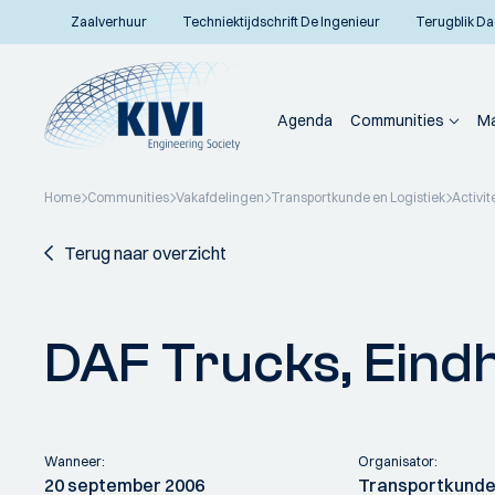
Zaalverhuur
Techniektijdschrift De Ingenieur
Terugblik Da
Agenda
Communities
Ma
Home
Communities
Vakafdelingen
Transportkunde en Logistiek
Activit
Terug naar overzicht
DAF Trucks, Eind
Wanneer:
Organisator:
20 september 2006
Transportkunde 