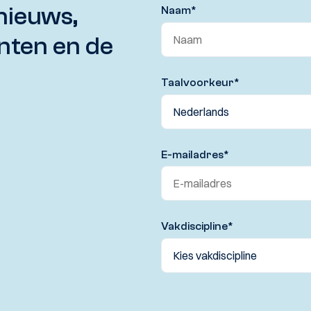
nieuws,
Naam
*
nten en de
Taalvoorkeur
*
E-mailadres
*
Vakdiscipline
*