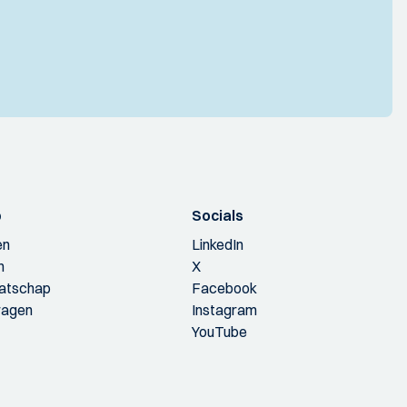
p
Socials
en
LinkedIn
n
X
aatschap
Facebook
ragen
Instagram
YouTube