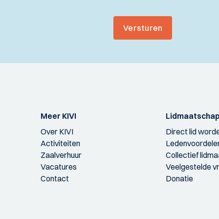
Versturen
Meer KIVI
Lidmaatscha
Over KIVI
Direct lid word
Activiteiten
Ledenvoordele
Zaalverhuur
Collectief lidm
Vacatures
Veelgestelde v
Contact
Donatie