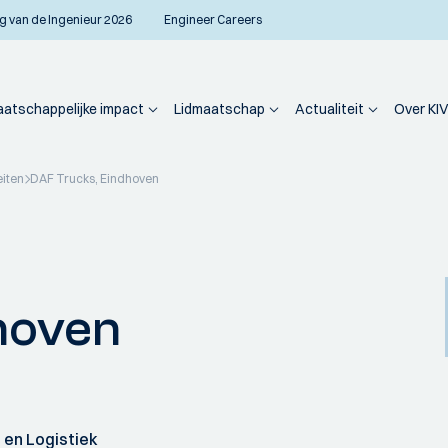
g van de Ingenieur 2026
Engineer Careers
atschappelijke impact
Lidmaatschap
Actualiteit
Over KIV
eiten
DAF Trucks, Eindhoven
hoven
en Logistiek