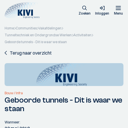
Zoeken
Inloggen
Menu
Home
Communities
Vakafdelingen
Tunneltechniek en Ondergrondse Werken
Activiteiten
Geboorde tunnels - Dit is waar we staan
Terug naar overzicht
Bouw / Infra
Geboorde tunnels - Dit is waar we
staan
Wanneer: