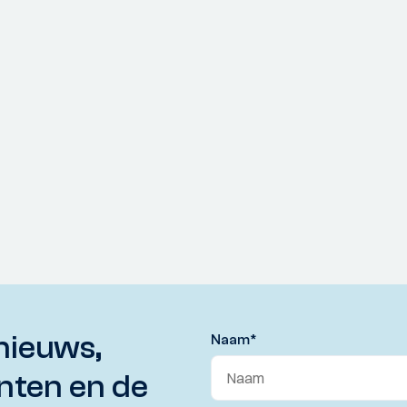
nieuws,
Naam
*
nten en de