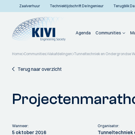
Zaalverhuur
Techniektijdschrift De Ingenieur
Terugblik Da
Agenda
Communities
Ma
Home
Communities
Vakafdelingen
Tunneltechniek en Ondergrondse 
Terug naar overzicht
Projectenmarath
Wanneer:
Organisator:
5 oktober 2016
Tunneltechniek