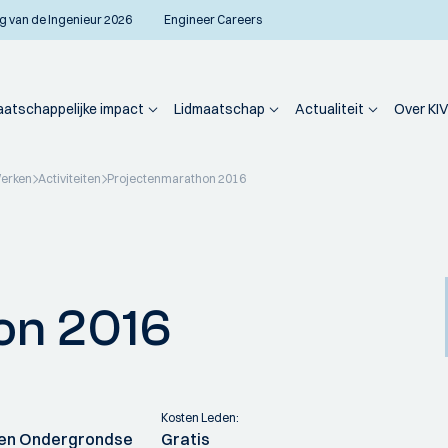
g van de Ingenieur 2026
Engineer Careers
atschappelijke impact
Lidmaatschap
Actualiteit
Over KIV
Werken
Activiteiten
Projectenmarathon 2016
on 2016
Kosten Leden:
 en Ondergrondse
Gratis