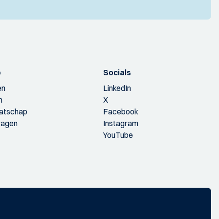
p
Socials
en
LinkedIn
n
X
aatschap
Facebook
ragen
Instagram
YouTube