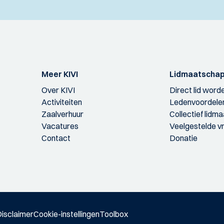
Meer KIVI
Lidmaatscha
Over KIVI
Direct lid word
Activiteiten
Ledenvoordele
Zaalverhuur
Collectief lidm
Vacatures
Veelgestelde v
Contact
Donatie
isclaimer
Cookie-instellingen
Toolbox