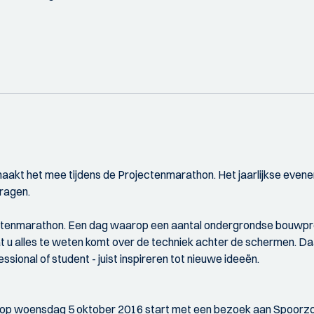
akt het mee tijdens de Projectenmarathon. Het jaarlijkse eve
vragen.
tenmarathon. Een dag waarop een aantal ondergrondse bouwproje
 u alles te weten komt over de techniek achter de schermen. Daar
essional of student - juist inspireren tot nieuwe ideeën.
 woensdag 5 oktober 2016 start met een bezoek aan Spoorzone Del