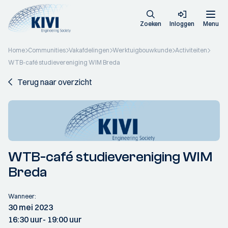
Zoeken
Inloggen
Menu
Home
Communities
Vakafdelingen
Werktuigbouwkunde
Activiteiten
WTB-café studievereniging WIM Breda
Terug naar overzicht
WTB-café studievereniging WIM
Breda
Wanneer:
30 mei 2023
16:30 uur
- 19:00 uur