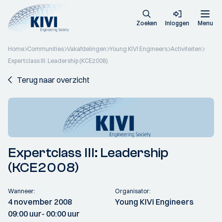
Zoeken
Inloggen
Menu
Home
Communities
Vakafdelingen
Young KIVI Engineers
Activiteiten
Expertclass III: Leadership (KCE2008)
Terug naar overzicht
Expertclass III: Leadership
(KCE2008)
Wanneer:
Organisator:
4 november 2008
Young KIVI Engineers
09:00 uur
- 00:00 uur