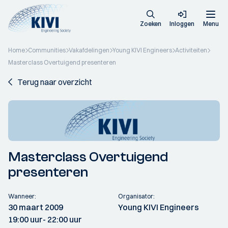
Zoeken
Inloggen
Menu
Home
Communities
Vakafdelingen
Young KIVI Engineers
Activiteiten
Masterclass Overtuigend presenteren
Terug naar overzicht
Masterclass Overtuigend
presenteren
Wanneer:
Organisator:
30 maart 2009
Young KIVI Engineers
19:00 uur
- 22:00 uur