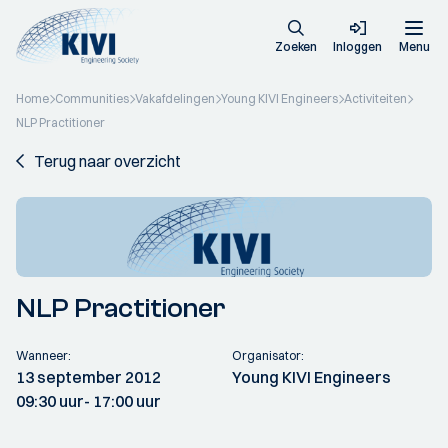
Zoeken
Inloggen
Menu
Home
Communities
Vakafdelingen
Young KIVI Engineers
Activiteiten
NLP Practitioner
Terug naar overzicht
NLP Practitioner
Wanneer:
Organisator:
13 september 2012
Young KIVI Engineers
09:30 uur
- 17:00 uur