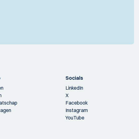
p
Socials
en
LinkedIn
n
X
aatschap
Facebook
ragen
Instagram
YouTube