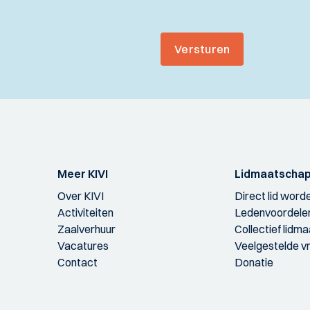
Versturen
Meer KIVI
Lidmaatscha
Over KIVI
Direct lid word
Activiteiten
Ledenvoordele
Zaalverhuur
Collectief lidm
Vacatures
Veelgestelde v
Contact
Donatie