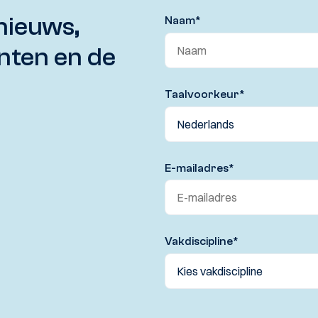
nieuws,
Naam
*
nten en de
Taalvoorkeur
*
E-mailadres
*
Vakdiscipline
*