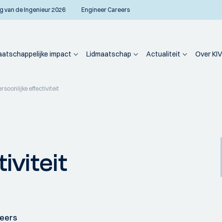
g van de Ingenieur 2026
Engineer Careers
atschappelijke impact
Lidmaatschap
Actualiteit
Over KIV
rsoonlijke effectiviteit
iviteit
neers