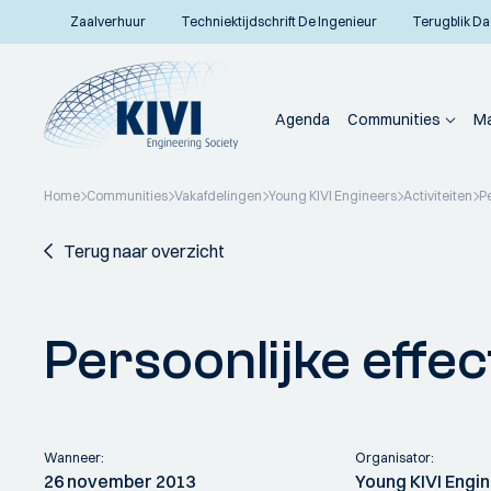
Zaalverhuur
Techniektijdschrift De Ingenieur
Terugblik Da
Agenda
Communities
Ma
Home
Communities
Vakafdelingen
Young KIVI Engineers
Activiteiten
Pe
Terug naar overzicht
Persoonlijke effect
Wanneer:
Organisator:
26 november 2013
Young KIVI Engi