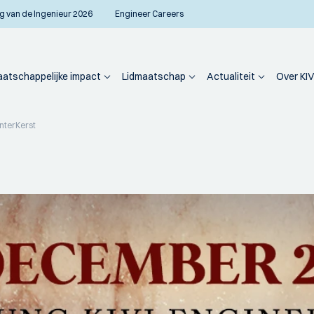
g van de Ingenieur 2026
Engineer Careers
atschappelijke impact
Lidmaatschap
Actualiteit
Over KIV
interKerst