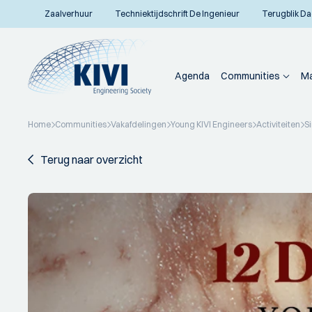
Zaalverhuur
Techniektijdschrift De Ingenieur
Terugblik Da
Agenda
Communities
Ma
Home
Communities
Vakafdelingen
Young KIVI Engineers
Activiteiten
S
Terug naar overzicht