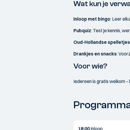
Wat kun je verw
Inloop met bingo
: Leer el
Pubquiz
: Test je kennis, we
Oud-Hollandse spelletje
Drankjes en snacks
: Voor
Voor wie?
Iedereen is gratis welkom –
Programm
18:00
Inloop