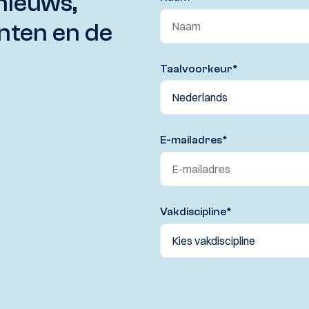
nieuws,
nten en de
Taalvoorkeur
*
E-mailadres
*
Vakdiscipline
*