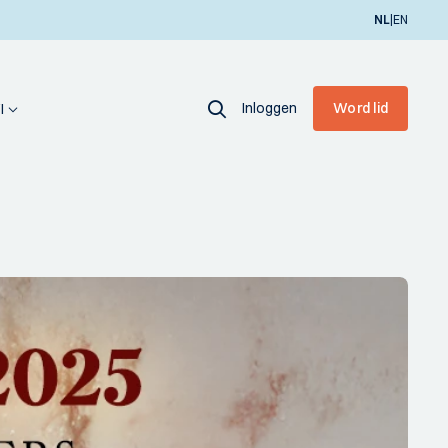
|
NL
EN
Inloggen
Word lid
I