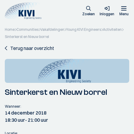
Zoeken
Inloggen
Menu
Home
Communities
Vakafdelingen
Young KIVI Engineers
Activiteiten
Sinterkerst en Nieuw borrel
Terug naar overzicht
Sinterkerst en Nieuw borrel
Wanneer:
14 december 2018
18:30 uur
- 21:00 uur
Locatie: